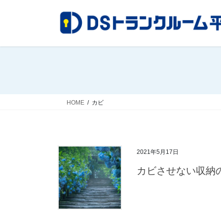
コ
ナ
ン
ビ
テ
ゲ
ン
ー
ツ
シ
へ
ョ
ス
ン
キ
に
ッ
移
HOME
カビ
プ
動
2021年5月17日
カビさせない収納