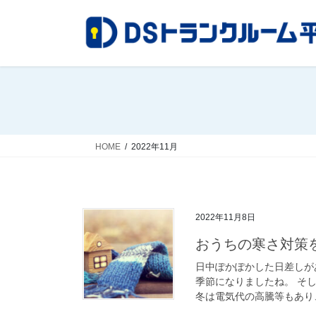
コ
ナ
ン
ビ
テ
ゲ
ン
ー
ツ
シ
へ
ョ
ス
ン
キ
に
ッ
移
HOME
2022年11月
プ
動
2022年11月8日
おうちの寒さ対策を
日中ぽかぽかした日差しが
季節になりましたね。 そ
冬は電気代の高騰等もあり、