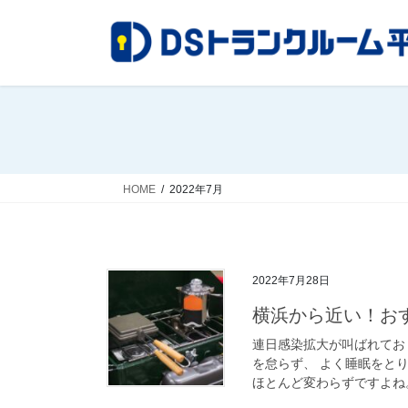
コ
ナ
ン
ビ
テ
ゲ
ン
ー
ツ
シ
へ
ョ
ス
ン
キ
に
ッ
移
HOME
2022年7月
プ
動
2022年7月28日
横浜から近い！お
連日感染拡大が叫ばれてお
を怠らず、 よく睡眠をと
ほとんど変わらずですよね。