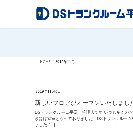
コ
ナ
ン
ビ
テ
ゲ
ン
ー
ツ
シ
へ
ョ
ス
ン
キ
に
ッ
移
HOME
2019年11月
プ
動
2019年11月6日
新しいフロアがオープンいたしまし
DSトランクルーム平沼 管理人です いつも多くの
きほぼ満室となっておりました、DSトランクルーム
ました […]