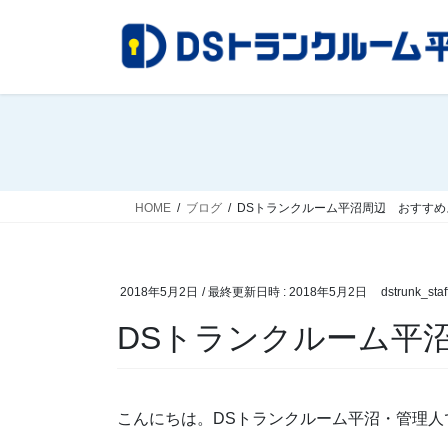
コ
ナ
ン
ビ
テ
ゲ
ン
ー
ツ
シ
へ
ョ
ス
ン
キ
に
ッ
移
HOME
ブログ
DSトランクルーム平沼周辺 おすすめ
プ
動
2018年5月2日
/ 最終更新日時 :
2018年5月2日
dstrunk_staf
DSトランクルーム平
こんにちは。DSトランクルーム平沼・管理人