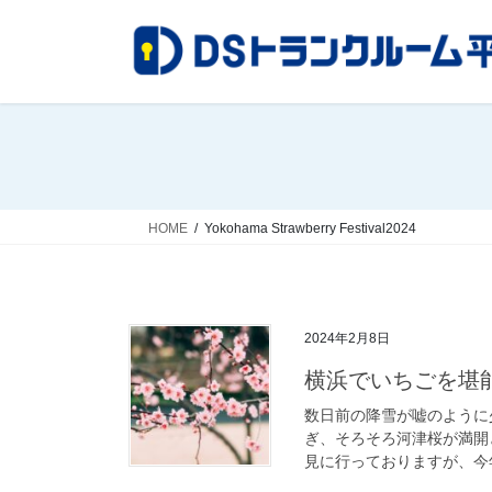
コ
ナ
ン
ビ
テ
ゲ
ン
ー
ツ
シ
へ
ョ
ス
ン
キ
に
ッ
移
HOME
Yokohama Strawberry Festival2024
プ
動
2024年2月8日
横浜でいちごを堪
数日前の降雪が嘘のように
ぎ、そろそろ河津桜が満開
見に行っておりますが、今年