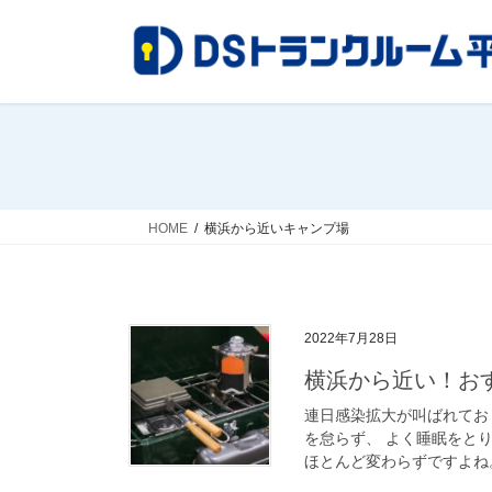
コ
ナ
ン
ビ
テ
ゲ
ン
ー
ツ
シ
へ
ョ
ス
ン
キ
に
ッ
移
HOME
横浜から近いキャンプ場
プ
動
2022年7月28日
横浜から近い！お
連日感染拡大が叫ばれてお
を怠らず、 よく睡眠をと
ほとんど変わらずですよね。