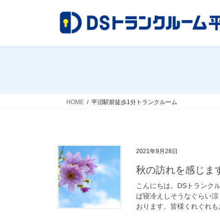
コ
ナ
ン
ビ
テ
ゲ
ン
ー
ツ
シ
へ
ョ
ス
ン
キ
に
ッ
移
HOME
平沼駅前徒歩1分トランクルーム
プ
動
2021年9月28日
秋の訪れを感じま
こんにちは。DSトランク
ば寝冷えしそうなぐらい涼
おります。皆様くれぐれもお