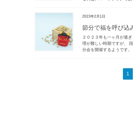
2023年2月1日
節分で福を呼び込
２０２３年も一ヶ月が過ぎ
理が難しい時期ですが、 
分会を開催するようです。 
固
1
投
定
ペ
稿
ー
の
ジ
ペ
ー
ジ