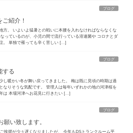
ブログ
をご紹介！
地方。 いよいよ猛暑との戦いに本腰を入れなければならなくな
になっているのが、小児の間で流行っている溶連菌や コロナとダ
。 単独で罹っても辛く苦しい […]
ブログ
能する
少し暖かい冬が舞い戻ってきました。 梅は既に見頃の時期は過
となりそうな気配です。 管理人は毎年いずれかの地の河津桜を
は 本場河津へお花見に行きたい […]
ブログ
くお願い致します。
、ご挨拶が少々遅くなりましたが、 今年もDSトランクルーム平