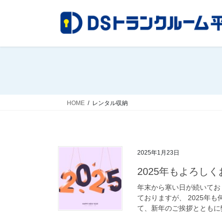
コ
ナ
ン
ビ
テ
ゲ
ン
ー
ツ
シ
へ
ョ
ス
ン
キ
に
ッ
移
HOME
レンタル収納
プ
動
2025年1月23日
2025年もよろし
年末から寒い日が続いてお
ておりますが、 2025年
て、新年のご挨拶とともに弊