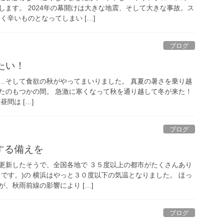
します。 2024年の幕開けは大きな地震、そして大きな事故。ス
く辛いものとなってしまい […]
ブログ
たい！
…そして食欲の秋がやってまいりました。 真夏の暑さを乗り越
たのもつかの間。 急激に寒くなって秋を通り越して冬が来た！
間は […]
ブログ
する備えを
更新したそうで、全国各地で ３５度以上の都市がたくさんあり
1日です。)の 横浜はやっと３０度以下の気温となりました。 ほっ
、秋雨前線の影響により […]
ブログ