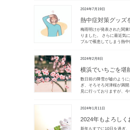
2024年7月19日
熱中症対策グッズ
梅雨明けが発表された関東
りました。 さらに最近気
ブルで罹患してしまう熱中症
2024年2月8日
横浜でいちごを堪
数日前の降雪が嘘のように
ぎ、そろそろ河津桜が満開
見に行っておりますが、今年
2024年1月11日
2024年もよろし
新年もすでに10日を過ぎ