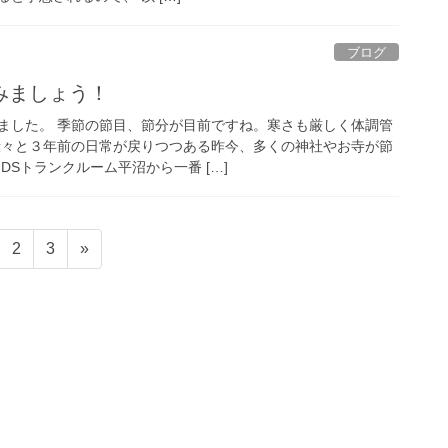
ブログ
みましょう！
ました。 季節の節目、節分が目前ですね。寒さも厳しく体調管
段々と３年前の日常が戻りつつある昨今、多くの神社やお寺が節
DSトランクルーム平沼から一番 […]
固
固
2
3
»
定
定
ペ
ペ
ー
ー
ジ
ジ