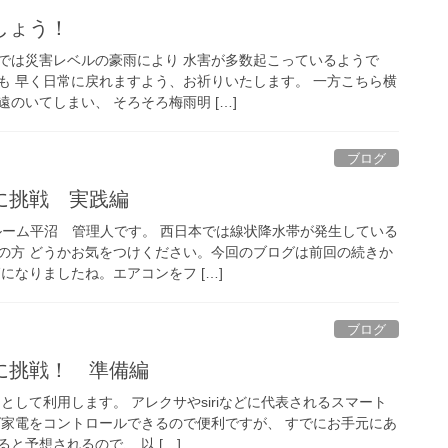
しょう！
では災害レベルの豪雨により 水害が多数起こっているようで
も 早く日常に戻れますよう、お祈りいたします。 一方こちら横
のいてしまい、 そろそろ梅雨明 […]
ブログ
に挑戦 実践編
ルーム平沼 管理人です。 西日本では線状降水帯が発生している
の方 どうかお気をつけください。今回のブログは前回の続きか
になりましたね。エアコンをフ […]
ブログ
に挑戦！ 準備編
として利用します。 アレクサやsiriなどに代表されるスマート
ば家電をコントロールできるので便利ですが、 すでにお手元にあ
と予想されるので、 以 […]