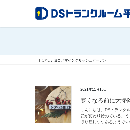
コ
ナ
ン
ビ
テ
ゲ
ン
ー
ツ
シ
へ
ョ
ス
ン
キ
に
ッ
移
HOME
ヨコハマイングリッシュガーデン
プ
動
2021年11月15日
寒くなる前に大掃
こんにちは。DSトランク
節が変わり始めているよう
取り戻しつつあるようですね