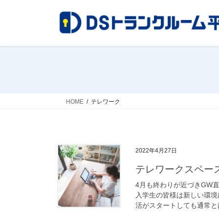
コ
ナ
ン
ビ
テ
ゲ
ン
ー
ツ
シ
へ
ョ
ス
ン
キ
に
ッ
移
HOME
テレワーク
プ
動
2022年4月27日
テレワークスペー
4月も終わりが近づきGW
入学生の皆様は新しい環境
活がスタートしても通常とは