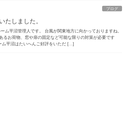
ブログ
設いたしました。
ルーム平沼管理人です。 台風が関東地方に向かっておりますね。
あるお荷物、窓や扉の固定など可能な限りの対策が必要です
ーム平沼はたいへんご好評をいただ […]