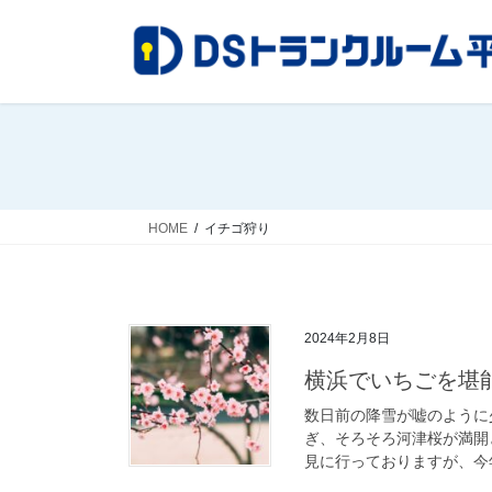
コ
ナ
ン
ビ
テ
ゲ
ン
ー
ツ
シ
へ
ョ
ス
ン
キ
に
ッ
移
HOME
イチゴ狩り
プ
動
2024年2月8日
横浜でいちごを堪
数日前の降雪が嘘のように
ぎ、そろそろ河津桜が満開
見に行っておりますが、今年