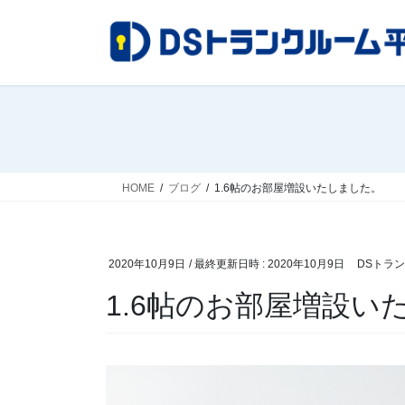
コ
ナ
ン
ビ
テ
ゲ
ン
ー
ツ
シ
へ
ョ
ス
ン
キ
に
ッ
移
HOME
ブログ
1.6帖のお部屋増設いたしました。
プ
動
2020年10月9日
/ 最終更新日時 :
2020年10月9日
DSトラ
1.6帖のお部屋増設い