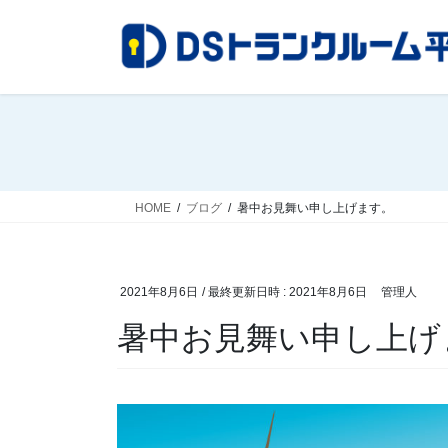
コ
ナ
ン
ビ
テ
ゲ
ン
ー
ツ
シ
へ
ョ
ス
ン
キ
に
ッ
移
HOME
ブログ
暑中お見舞い申し上げます。
プ
動
2021年8月6日
/ 最終更新日時 :
2021年8月6日
管理人
暑中お見舞い申し上げ