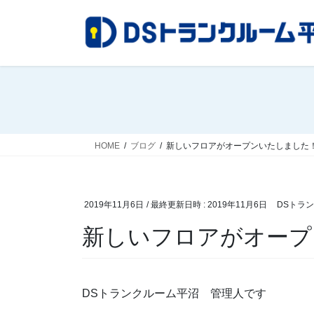
コ
ナ
ン
ビ
テ
ゲ
ン
ー
ツ
シ
へ
ョ
ス
ン
キ
に
ッ
移
HOME
ブログ
新しいフロアがオープンいたしました
プ
動
2019年11月6日
/ 最終更新日時 :
2019年11月6日
DSトラ
新しいフロアがオープ
DSトランクルーム平沼 管理人です