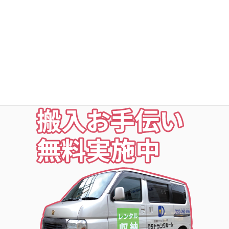
○利用者以外立ち入り禁止
○24時間・365日出入自由
○定期点検・清掃・見回
○夜の利用も安心な照明付
○24時間監視防犯カメラ
○ICカードキー利用
お荷物の搬入をお手伝いします