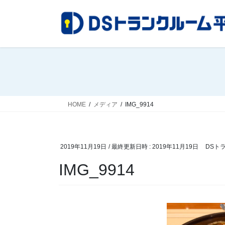
コ
ナ
ン
ビ
テ
ゲ
ン
ー
ツ
シ
へ
ョ
ス
ン
キ
に
ッ
移
HOME
メディア
IMG_9914
プ
動
2019年11月19日
/ 最終更新日時 :
2019年11月19日
DSト
IMG_9914