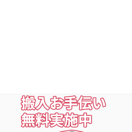
DSトランクルーム深谷町
DSトランクルームの安心
○利用者以外立ち入り禁止
○24時間・365日出入自由
○定期点検・清掃・見回
○夜の利用も安心な照明付
○24時間監視防犯カメラ
○ICカードキー利用
お荷物の搬入をお手伝いします