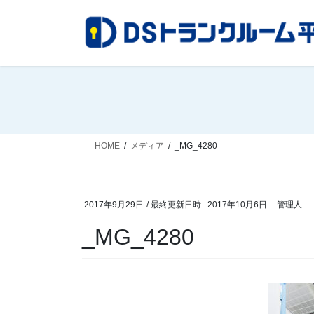
コ
ナ
ン
ビ
テ
ゲ
ン
ー
ツ
シ
へ
ョ
ス
ン
キ
に
ッ
移
HOME
メディア
_MG_4280
プ
動
2017年9月29日
/ 最終更新日時 :
2017年10月6日
管理人
_MG_4280