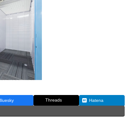
Threads
Bluesky
Hatena