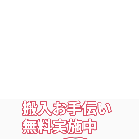
DSトランクルーム深谷町
DSトランクルームの安心
○利用者以外立ち入り禁止
○24時間・365日出入自由
○定期点検・清掃・見回
○夜の利用も安心な照明付
○24時間監視防犯カメラ
○ICカードキー利用
お荷物の搬入をお手伝いします