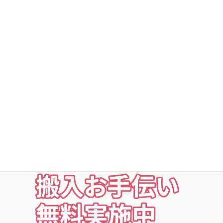
DSトランクルーム深谷町
DSトランクルームの安心
○利用者以外立ち入り禁止
○24時間・365日出入自由
○定期点検・清掃・見回
○夜の利用も安心な照明付
○24時間監視防犯カメラ
○ICカードキー利用
お荷物の搬入をお手伝いします