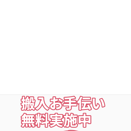
DSトランクルーム深谷町
DSトランクルームの安心
○利用者以外立ち入り禁止
○24時間・365日出入自由
○定期点検・清掃・見回
○夜の利用も安心な照明付
○24時間監視防犯カメラ
○ICカードキー利用
お荷物の搬入をお手伝いします