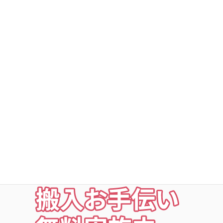
DSトランクルーム横浜旭
DSトランクルーム深谷町
DSトランクルームの安心
○利用者以外立ち入り禁止
○24時間・365日出入自由
○定期点検・清掃・見回
○夜の利用も安心な照明付
○24時間監視防犯カメラ
○ICカードキー利用
お荷物の搬入をお手伝いします