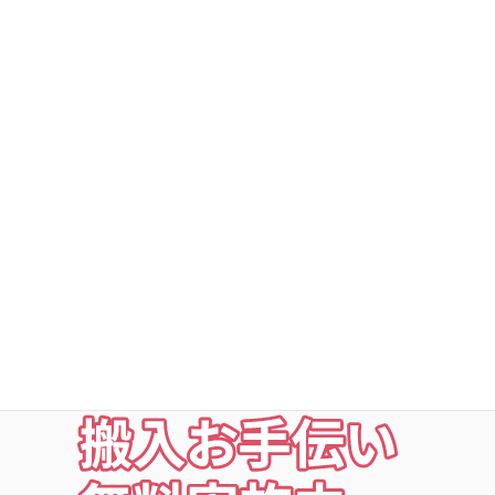
DSトランクルーム横浜旭
DSトランクルーム深谷町
DSトランクルームの安心
○利用者以外立ち入り禁止
○24時間・365日出入自由
○定期点検・清掃・見回
○夜の利用も安心な照明付
○24時間監視防犯カメラ
○ICカードキー利用
お荷物の搬入をお手伝いします