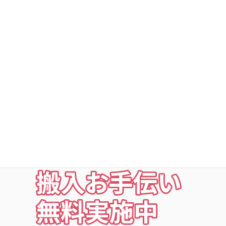
DSトランクルーム深谷町
DSトランクルームの安心
○利用者以外立ち入り禁止
○24時間・365日出入自由
○定期点検・清掃・見回
○夜の利用も安心な照明付
○24時間監視防犯カメラ
○ICカードキー利用
お荷物の搬入をお手伝いします