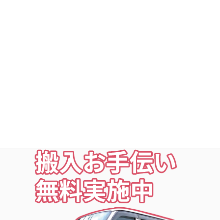
DSトランクルームの安心
○利用者以外立ち入り禁止
○24時間・365日出入自由
○定期点検・清掃・見回
○夜の利用も安心な照明付
○24時間監視防犯カメラ
○ICカードキー利用
お荷物の搬入をお手伝いします