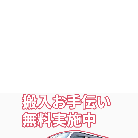
DSトランクルームの安心
○利用者以外立ち入り禁止
○24時間・365日出入自由
○定期点検・清掃・見回
○夜の利用も安心な照明付
○24時間監視防犯カメラ
○ICカードキー利用
お荷物の搬入をお手伝いします