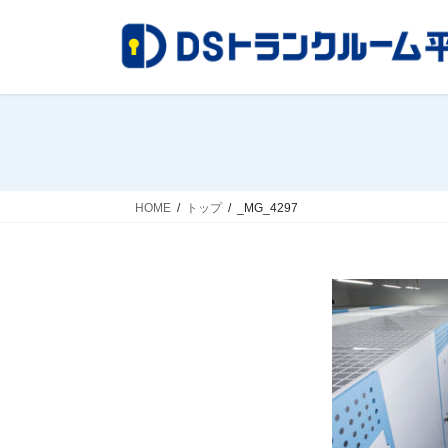
コ
ナ
ン
ビ
テ
ゲ
ン
ー
ツ
シ
へ
ョ
ス
ン
キ
に
ッ
移
HOME
トップ
_MG_4297
プ
動