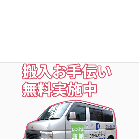
○24時間・365日出入自由
○定期点検・清掃・見回
○夜の利用も安心な照明付
○24時間監視防犯カメラ
○ICカードキー利用
お荷物の搬入をお手伝いします