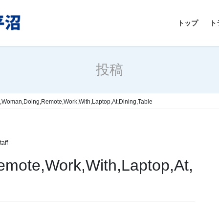
トップ
ト
投稿
,Woman,Doing,Remote,Work,With,Laptop,At,Dining,Table
aff
mote,Work,With,Laptop,At,