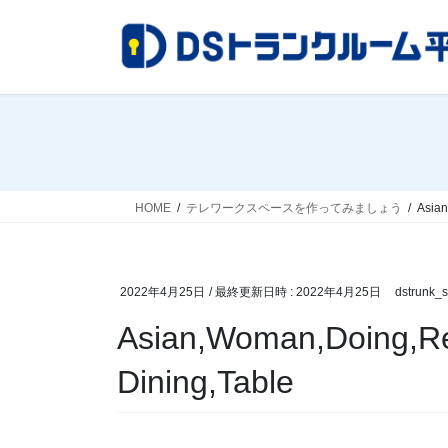
コ
ナ
ン
ビ
テ
ゲ
ン
ー
ツ
シ
へ
ョ
ス
ン
キ
に
ッ
移
HOME
テレワークスペースを作ってみましょう
Asian
プ
動
2022年4月25日
/ 最終更新日時 :
2022年4月25日
dstrunk_st
Asian,Woman,Doing,Re
Dining,Table