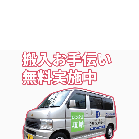
○定期点検・清掃・見回
○夜の利用も安心な照明付
○24時間監視防犯カメラ
○ICカードキー利用
お荷物の搬入をお手伝いします