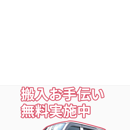
DSトランクルームの安心
○利用者以外立ち入り禁止
○24時間・365日出入自由
○定期点検・清掃・見回
○夜の利用も安心な照明付
○24時間監視防犯カメラ
○ICカードキー利用
お荷物の搬入をお手伝いします