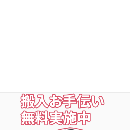
DSトランクルーム深谷町
DSトランクルームの安心
○利用者以外立ち入り禁止
○24時間・365日出入自由
○定期点検・清掃・見回
○夜の利用も安心な照明付
○24時間監視防犯カメラ
○ICカードキー利用
お荷物の搬入をお手伝いします