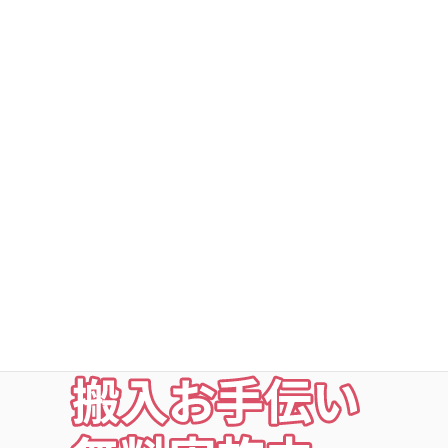
DSトランクルーム横浜旭
DSトランクルーム深谷町
DSトランクルームの安心
○利用者以外立ち入り禁止
○24時間・365日出入自由
○定期点検・清掃・見回
○夜の利用も安心な照明付
○24時間監視防犯カメラ
○ICカードキー利用
お荷物の搬入をお手伝いします